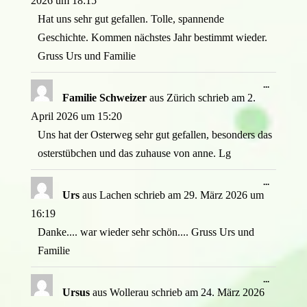
2026
um
18:15
Hat uns sehr gut gefallen. Tolle, spannende
Geschichte. Kommen nächstes Jahr bestimmt wieder.
Gruss Urs und Familie
Diese
...
Metabox
Familie Schweizer
aus
Zürich
schrieb am
2.
ein-/ausb
April 2026
um
15:20
Uns hat der Osterweg sehr gut gefallen, besonders das
osterstübchen und das zuhause von anne. Lg
Diese
...
Metabox
Urs
aus
Lachen
schrieb am
29. März 2026
um
ein-/ausb
16:19
Danke.... war wieder sehr schön.... Gruss Urs und
Familie
Diese
...
Metabox
Ursus
aus
Wollerau
schrieb am
24. März 2026
ein-/ausb