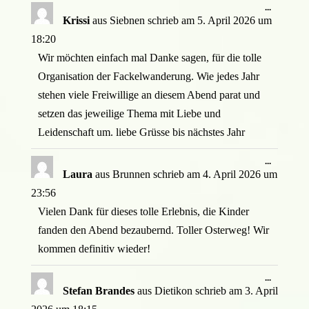
Diese
...
Metabox
Krissi
aus
Siebnen
schrieb am
5. April 2026
um
ein-/ausb
18:20
Wir möchten einfach mal Danke sagen, für die tolle
Organisation der Fackelwanderung. Wie jedes Jahr
stehen viele Freiwillige an diesem Abend parat und
setzen das jeweilige Thema mit Liebe und
Leidenschaft um. liebe Grüsse bis nächstes Jahr
Diese
...
Metabox
Laura
aus
Brunnen
schrieb am
4. April 2026
um
ein-/ausb
23:56
Vielen Dank für dieses tolle Erlebnis, die Kinder
fanden den Abend bezaubernd. Toller Osterweg! Wir
kommen definitiv wieder!
Diese
...
Metabox
Stefan Brandes
aus
Dietikon
schrieb am
3. April
ein-/ausb