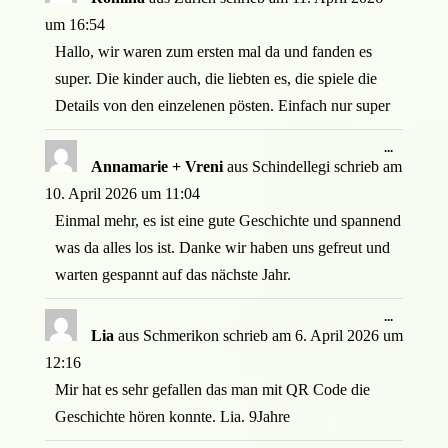
ein-/ausb
um
16:54
Hallo, wir waren zum ersten mal da und fanden es
super. Die kinder auch, die liebten es, die spiele die
Details von den einzelenen pösten. Einfach nur super
Diese
...
Metabox
Annamarie + Vreni
aus
Schindellegi
schrieb am
ein-/ausb
10. April 2026
um
11:04
Einmal mehr, es ist eine gute Geschichte und spannend
was da alles los ist. Danke wir haben uns gefreut und
warten gespannt auf das nächste Jahr.
Diese
...
Metabox
Lia
aus
Schmerikon
schrieb am
6. April 2026
um
ein-/ausb
12:16
Mir hat es sehr gefallen das man mit QR Code die
Geschichte hören konnte. Lia. 9Jahre