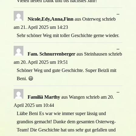
Vielen lieben Dank und bis nächstes Jahr!
Diese
...
Metabox
Nicole,Edy,Anna,Finn
aus
Osterweg
schrieb
ein-/ausb
am
21. April 2025
um
14:23
Sehr schöner Weg mit toller Geschichte gerne wieder.
Diese
...
Metabox
Fam. Schnurrenberger
aus
Steinhausen
schrieb
ein-/ausb
am
20. April 2025
um
19:51
Schöner Weg und gute Geschichte. Super Beizli mit
Beni. 😃
Diese
...
Metabox
Familiä Marthy
aus
Wangen
schrieb am
20.
ein-/ausb
April 2025
um
10:44
Liäbe Beni Es war wie immer super lässig und
grandios gemacht! Danke dem gesamten Osterweg-
Team! Die Geschichte hat uns sehr gut gefallen und