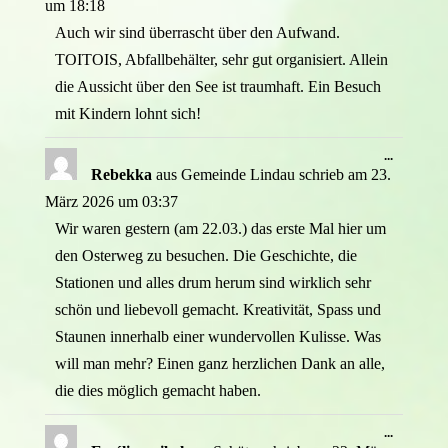
um
18:18
Auch wir sind überrascht über den Aufwand.
TOITOIS, Abfallbehälter, sehr gut organisiert. Allein
die Aussicht über den See ist traumhaft. Ein Besuch
mit Kindern lohnt sich!
Diese
...
Metabox
Rebekka
aus
Gemeinde Lindau
schrieb am
23.
ein-/ausb
März 2026
um
03:37
Wir waren gestern (am 22.03.) das erste Mal hier um
den Osterweg zu besuchen. Die Geschichte, die
Stationen und alles drum herum sind wirklich sehr
schön und liebevoll gemacht. Kreativität, Spass und
Staunen innerhalb einer wundervollen Kulisse. Was
will man mehr? Einen ganz herzlichen Dank an alle,
die dies möglich gemacht haben.
Diese
...
Metabox