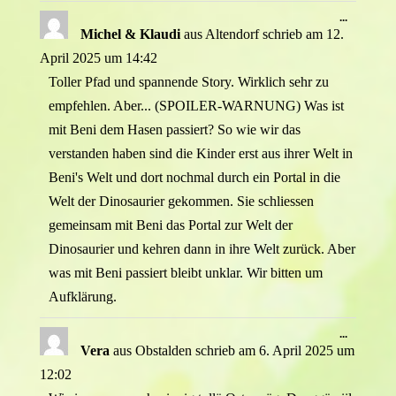
Diese
...
Metabox
Michel & Klaudi
aus
Altendorf
schrieb am
12.
ein-/ausb
April 2025
um
14:42
Toller Pfad und spannende Story. Wirklich sehr zu
empfehlen. Aber... (SPOILER-WARNUNG) Was ist
mit Beni dem Hasen passiert? So wie wir das
verstanden haben sind die Kinder erst aus ihrer Welt in
Beni's Welt und dort nochmal durch ein Portal in die
Welt der Dinosaurier gekommen. Sie schliessen
gemeinsam mit Beni das Portal zur Welt der
Dinosaurier und kehren dann in ihre Welt zurück. Aber
was mit Beni passiert bleibt unklar. Wir bitten um
Aufklärung.
Diese
...
Metabox
Vera
aus
Obstalden
schrieb am
6. April 2025
um
ein-/ausb
12:02