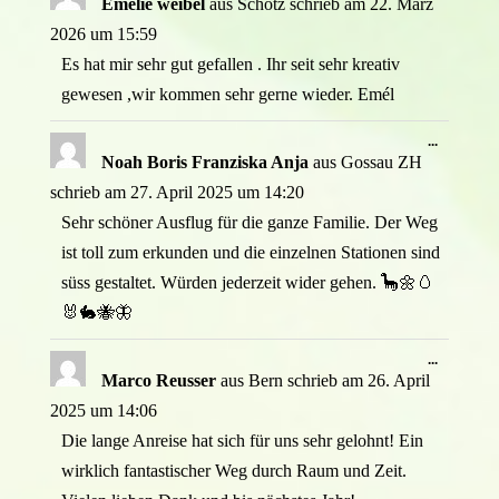
Emélie weibel
aus
Schötz
schrieb am
22. März
ein-/ausb
2026
um
15:59
Es hat mir sehr gut gefallen . Ihr seit sehr kreativ
gewesen ,wir kommen sehr gerne wieder. Emél
Diese
...
Metabox
Noah Boris Franziska Anja
aus
Gossau ZH
ein-/ausb
schrieb am
27. April 2025
um
14:20
Sehr schöner Ausflug für die ganze Familie. Der Weg
ist toll zum erkunden und die einzelnen Stationen sind
süss gestaltet. Würden jederzeit wider gehen. 🦕🌼🥚
🐰🐇🐝🦋
Diese
...
Metabox
Marco Reusser
aus
Bern
schrieb am
26. April
ein-/ausb
2025
um
14:06
Die lange Anreise hat sich für uns sehr gelohnt! Ein
wirklich fantastischer Weg durch Raum und Zeit.