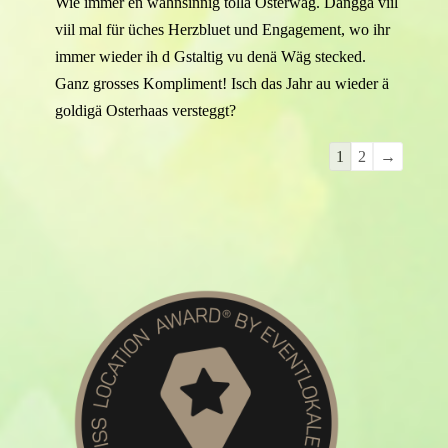
Wie immer en wahnsinnig tollä Osterwäg. Danggä viil
viil mal für üches Herzbluet und Engagement, wo ihr
immer wieder ih d Gstaltig vu denä Wäg stecked.
Ganz grosses Kompliment! Isch das Jahr au wieder ä
goldigä Osterhaas versteggt?
Navigation
1
2
→
der
Gästebuchliste