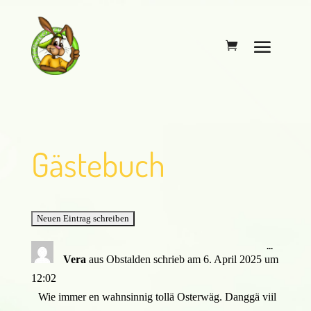
Gästebuch
Diese
...
Metabox
Vera
aus
Obstalden
schrieb am
6. April 2025
um
ein-/ausb
12:02
Wie immer en wahnsinnig tollä Osterwäg. Danggä viil